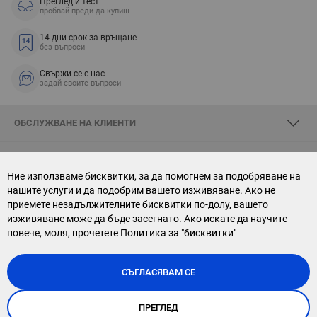
Преглед и тест
пробвай преди да купиш
14 дни срок за връщане
без въпроси
Свържи се с нас
задай своите въпроси
ОБСЛУЖВАНЕ НА КЛИЕНТИ
ЗА SKYOPTIC
Ние използваме бисквитки, за да помогнем за подобряване на
нашите услуги и да подобрим вашето изживяване. Ако не
СВЪРЖИ СЕ С НАС
приемете незадължителните бисквитки по-долу, вашето
изживяване може да бъде засегнато. Ако искате да научите
АБОНАМЕНТ ЗА БЮЛЕТИН
повече, моля, прочетете
Политика за "бисквитки"
СЪГЛАСЯВАМ СЕ
ПРЕГЛЕД
Copyright © 2026, Sky Optic. All Rights Reserved.