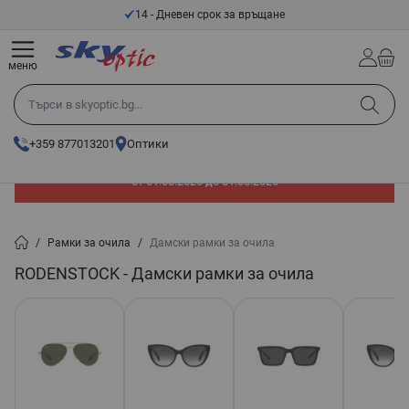
Прескачане към съдържанието
14 - Дневен срок за връщане
меню
Търси в skyoptic.bg...
+359 877013201
Оптики
До -60% отстъпка на слънчеви очила. Промоцията е валидна
от 01.08.2026 до 31.08.2026
/
Рамки за очила
/
Дамски рамки за очила
RODENSTOCK - Дамски рамки за очила