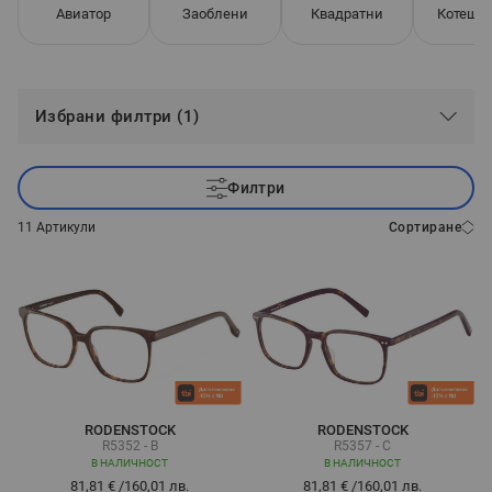
Авиатор
Заоблени
Квадратни
Котешко
Избрани филтри (1)
Филтри
11
Артикули
Сортиране
RODENSTOCK
RODENSTOCK
R5352 - B
R5357 - C
В НАЛИЧНОСТ
В НАЛИЧНОСТ
81,81 €
/
160,01 лв.
81,81 €
/
160,01 лв.