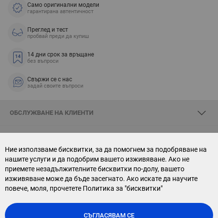
Само оригинални модели
гарантирана автентичност
Преглед и тест
пробвай преди да купиш
14 дни срок за връщане
без въпроси
Свържи се с нас
задай своите въпроси
ОБСЛУЖВАНЕ НА КЛИЕНТИ
ЗА SKYOPTIC
Ние използваме бисквитки, за да помогнем за подобряване на
нашите услуги и да подобрим вашето изживяване. Ако не
СВЪРЖИ СЕ С НАС
приемете незадължителните бисквитки по-долу, вашето
изживяване може да бъде засегнато. Ако искате да научите
АБОНАМЕНТ ЗА БЮЛЕТИН
повече, моля, прочетете
Политика за "бисквитки"
СЪГЛАСЯВАМ СЕ