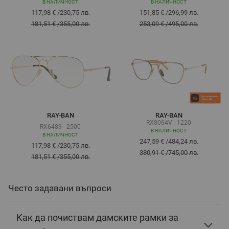
В НАЛИЧНОСТ
В НАЛИЧНОСТ
117,98 €
/
230,75 лв.
151,85 €
/
296,99 лв.
181,51 €
/
355,00 лв.
253,09 €
/
495,00 лв.
RAY-BAN
RAY-BAN
RX8064V - 1220
RX6489 - 2500
В НАЛИЧНОСТ
В НАЛИЧНОСТ
247,59 €
/
484,24 лв.
117,98 €
/
230,75 лв.
380,91 €
/
745,00 лв.
181,51 €
/
355,00 лв.
Често задавани въпроси
Как да почиствам дамските рамки за