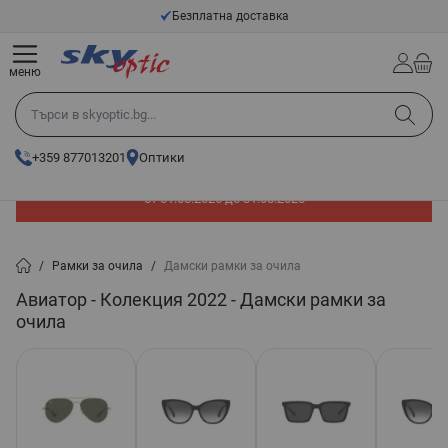
Прескачане към съдържанието
Безплатна доставка
меню
Търси в skyoptic.bg...
+359 877013201
Оптики
До -60% отстъпка на слънчеви очила. Промоцията е валидна
от 01.08.2026 до 31.08.2026
/
Рамки за очила
/
Дамски рамки за очила
Авиатор - Колекция 2022 - Дамски рамки за
очила