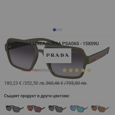
PRADA LINEA ROSSA PSA06S - 15X09U
ИЗЧЕРПАН
8056262488508
180,23 €
352,50 лв.
360,46 €
705,00 лв.
Същият продукт в други цветове: