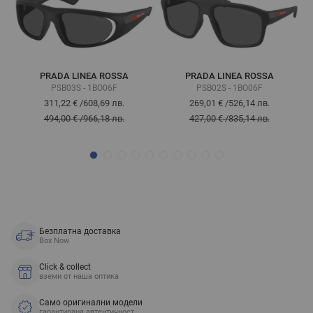
PRADA LINEA ROSSA
PRADA LINEA ROSSA
PSB03S - 1BO06F
PSB02S - 1BO06F
311,22 €
/
608,69 лв.
269,01 €
/
526,14 лв.
494,00 €
/
966,18 лв.
427,00 €
/
835,14 лв.
Безплатна доставка
Box Now
Click & collect
вземи от наша оптика
Само оригинални модели
гарантирана автентичност