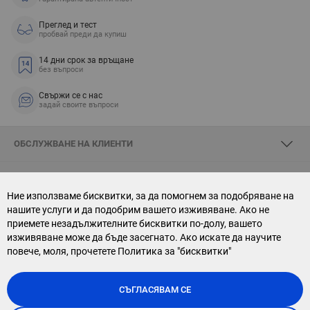
Преглед и тест
пробвай преди да купиш
14 дни срок за връщане
без въпроси
Свържи се с нас
задай своите въпроси
ОБСЛУЖВАНЕ НА КЛИЕНТИ
ЗА SKYOPTIC
Ние използваме бисквитки, за да помогнем за подобряване на
нашите услуги и да подобрим вашето изживяване. Ако не
СВЪРЖИ СЕ С НАС
приемете незадължителните бисквитки по-долу, вашето
изживяване може да бъде засегнато. Ако искате да научите
АБОНАМЕНТ ЗА БЮЛЕТИН
повече, моля, прочетете
Политика за "бисквитки"
СЪГЛАСЯВАМ СЕ