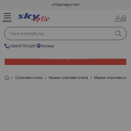
Прескачане към съдържанието
Преглед и тест
меню
Търси в skyoptic.bg...
+359 877013201
Оптики
До -60% отстъпка на слънчеви очила. Промоцията е валидна
от 01.08.2026 до 31.08.2026
/
Слънчеви очила
/
Мъжки слънчеви очила
/
Мъжки слънчеви очил