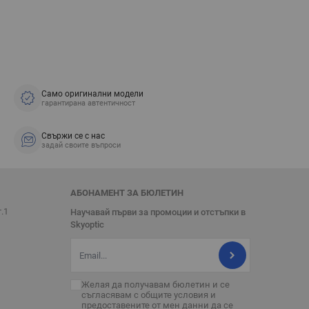
Само оригинални модели
гарантирана автентичност
Свържи се с нас
задай своите въпроси
АБОНАМЕНТ ЗА БЮЛЕТИН
т.1
Научавай първи за промоции и отстъпки в
Skyoptic
Имейл адрес
Желая да получавам бюлетин и се
съгласявам с
общите условия
и
предоставените от мен данни да се