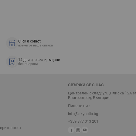
Click & collect
вземи от наша оптика
14 дни срок за връщане
без въпроси
СВЪРЖИ СЕ С НАС
Централен склад: ул. „Плиска “ 2А е
Благоевград, България
Пишете ни :
info@skyoptic.bg
+359 877 013 201
верителност