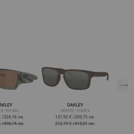
AKLEY
OAKLEY
4 - 951405
OO9102 - 9102F4
OO9
€
/
324,18 лв.
137,92 €
/
269,75 лв.
121
€
/
498,74 лв.
212,19 €
/
415,01 лв.
186