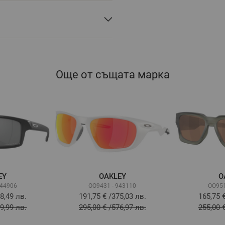
Още от същата марка
EY
OAKLEY
O
944906
OO9431 - 943110
OO951
8,49 лв.
191,75 €
/
375,03 лв.
165,75 
9,99 лв.
295,00 €
/
576,97 лв.
255,00 