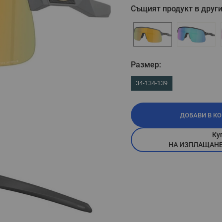
Същият продукт в други
Размер:
34-134-139
ДОБАВИ В К
Ку
НА ИЗПЛАЩАНЕ П