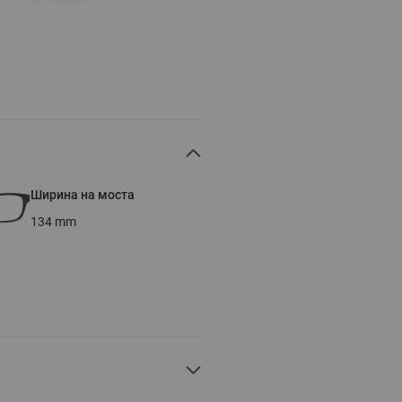
Ширина на моста
134
mm