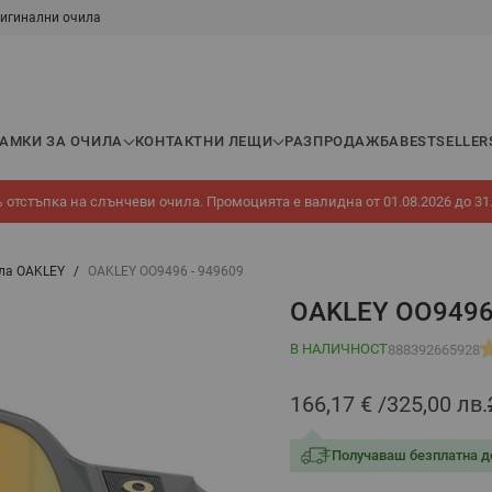
игинални очила
РАМКИ ЗА ОЧИЛА
КОНТАКТНИ ЛЕЩИ
РАЗПРОДАЖБА
BESTSELLER
 отстъпка на слънчеви очила. Промоцията е валидна от 01.08.2026 до 31
ла OAKLEY
/
OAKLEY OO9496 - 949609
OAKLEY OO9496
В НАЛИЧНОСТ
888392665928
166,17 €
325,00 лв.
Получаваш безплатна д