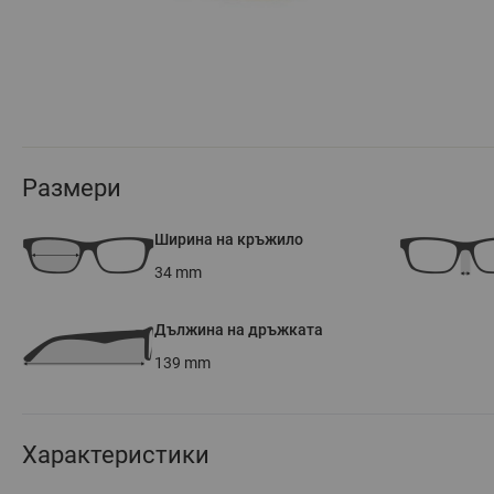
Размери
Ширина на кръжило
34
mm
Дължина на дръжката
139
mm
Характеристики