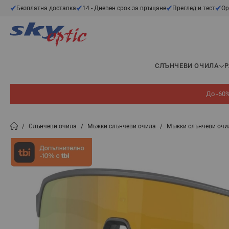
Прескачане към съдържанието
Безплатна доставка
14 - Дневен срок за връщане
Преглед и тест
Ор
СЛЪНЧЕВИ ОЧИЛА
До -60%
/
Слънчеви очила
/
Мъжки слънчеви очила
/
Мъжки слънчеви очи