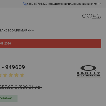
+359 877013201
Нашите оптики
Корпоративни клиенти
Търсене
S
АКСЕСОАРИ
МАРКИ
.08.2026
 - 949609
255,65 €
500,01 лв.
оставка!