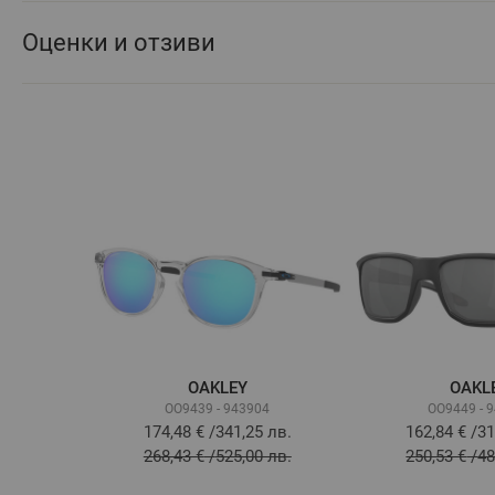
Оценки и отзиви
OAKLEY
OAKL
OO9439 - 943904
OO9449 - 
174,48 €
/
341,25 лв.
162,84 €
/
31
268,43 €
/
525,00 лв.
250,53 €
/
48