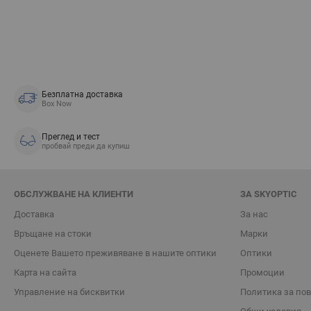
Безплатна доставка
Box Now
Преглед и тест
пробвай преди да купиш
ОБСЛУЖВАНЕ НА КЛИЕНТИ
ЗА SKYOPTIC
Доставка
За нас
Връщане на стоки
Марки
Oценете Вашето преживяване в нашите оптики
Оптики
Карта на сайта
Промоции
Управление на бисквитки
Политика за по