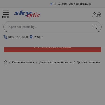
Прескачане към съдържанието
14 - Дневен срок за връщане
меню
Търси в skyoptic.bg...
+359 877013201
Оптики
До -60% отстъпка на слънчеви очила. Промоцията е валидна
от 01.08.2026 до 31.08.2026
/
Слънчеви очила
/
Дамски слънчеви очила
/
Дамски слънчеви оч