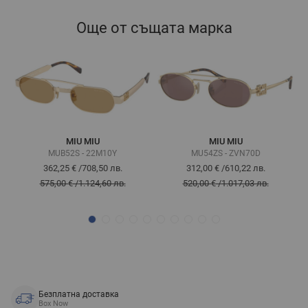
Още от същата марка
MIU MIU
MIU MIU
MUB52S - 22M10Y
MU54ZS - ZVN70D
362,25 €
/
708,50 лв.
312,00 €
/
610,22 лв.
575,00 €
/
1.124,60 лв.
520,00 €
/
1.017,03 лв.
Безплатна доставка
Box Now