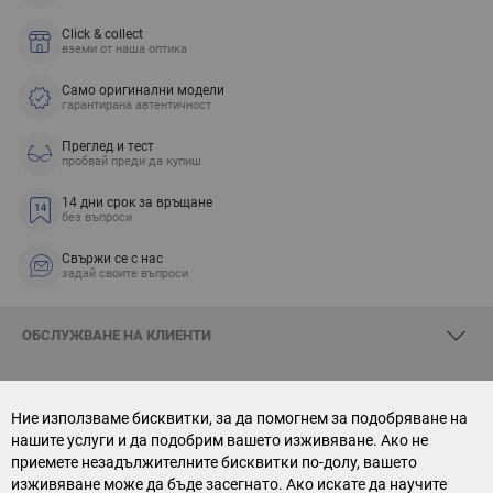
Click & collect
вземи от наша оптика
Само оригинални модели
гарантирана автентичност
Преглед и тест
пробвай преди да купиш
14 дни срок за връщане
без въпроси
Свържи се с нас
задай своите въпроси
ОБСЛУЖВАНЕ НА КЛИЕНТИ
ЗА SKYOPTIC
Ние използваме бисквитки, за да помогнем за подобряване на
нашите услуги и да подобрим вашето изживяване. Ако не
СВЪРЖИ СЕ С НАС
приемете незадължителните бисквитки по-долу, вашето
изживяване може да бъде засегнато. Ако искате да научите