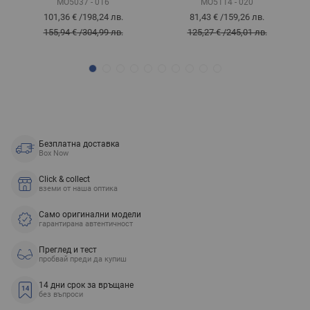
MO5037 - 016
MO5114 - 020
101,36 €
/
198,24 лв.
81,43 €
/
159,26 лв.
155,94 €
/
304,99 лв.
125,27 €
/
245,01 лв.
Безплатна доставка
Box Now
Click & collect
вземи от наша оптика
Само оригинални модели
гарантирана автентичност
Преглед и тест
пробвай преди да купиш
14 дни срок за връщане
без въпроси