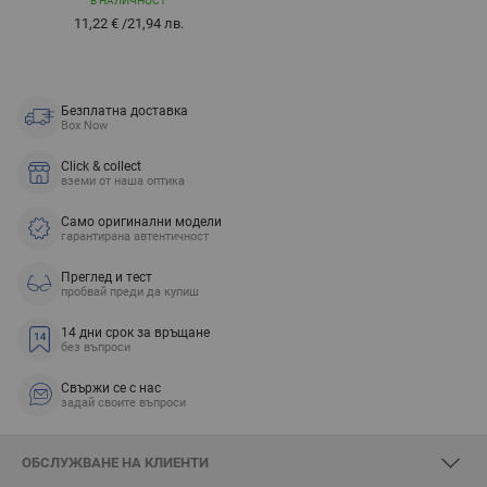
В НАЛИЧНОСТ
11,22 €
/
21,94 лв.
Безплатна доставка
Box Now
Click & collect
вземи от наша оптика
Само оригинални модели
гарантирана автентичност
Преглед и тест
пробвай преди да купиш
14 дни срок за връщане
без въпроси
Свържи се с нас
задай своите въпроси
ОБСЛУЖВАНЕ НА КЛИЕНТИ