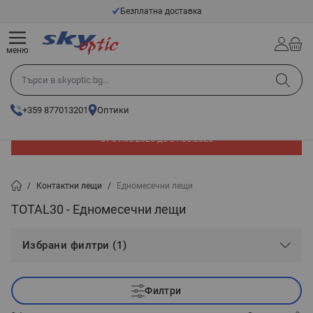
Прескачане към съдържанието
Безплатна доставка
меню
Търси в skyoptic.bg...
+359 877013201
Оптики
До -60% отстъпка на слънчеви очила. Промоцията е валидна
от 01.08.2026 до 31.08.2026
/
Контактни лещи
/
Едномесечни лещи
TOTAL30 - Едномесечни лещи
Избрани филтри (1)
Филтри