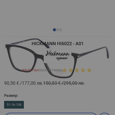
HICKMANN HI6022 - A01
ИЗЧЕРПАН
5604447190666
90,50 €
177,00 лв.
150,83 €
295,00 лв.
Размер:
51-16-138