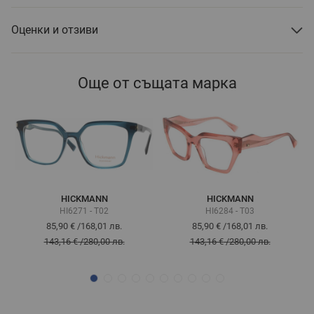
Оценки и отзиви
Още от същата марка
HICKMANN
HICKMANN
HI6271 - T02
HI6284 - T03
85,90 €
/
168,01 лв.
85,90 €
/
168,01 лв.
143,16 €
/
280,00 лв.
143,16 €
/
280,00 лв.