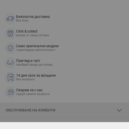
Безплатна доставка
Box Now
Click & collect
вземи от наша оптика
Само оригинални модели
гарантирана автентичност
Преглед и тест
пробвай преди да купиш
14 дни срок за връщане
без въпроси
Свържи се с нас
задай своите въпроси
ОБСЛУЖВАНЕ НА КЛИЕНТИ
ЗА SKYOPTIC