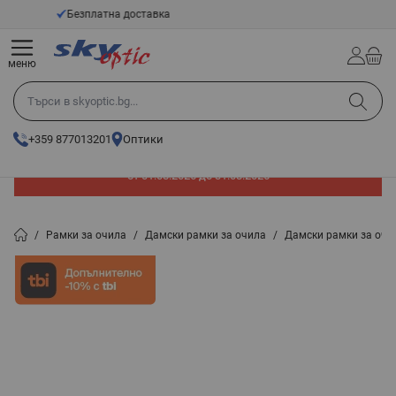
Прескачане към съдържанието
14 - Дневен срок за връщане
меню
Търси в skyoptic.bg...
+359 877013201
Оптики
До -60% отстъпка на слънчеви очила. Промоцията е валидна
от 01.08.2026 до 31.08.2026
/
Рамки за очила
/
Дамски рамки за очила
/
Дамски рамки за оч