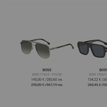
BOSS
BOS
BOSS 1743/S - XYG/8Z
BOSS 1595/S 
145,00 €
/
283,60 лв.
134,22 €
/
26
290,00 €
/
567,19 лв.
268,43 €
/
52