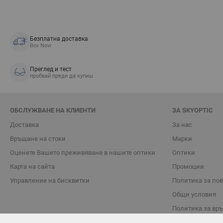
Безплатна доставка
Box Now
Преглед и тест
пробвай преди да купиш
ОБСЛУЖВАНЕ НА КЛИЕНТИ
ЗА SKYOPTIC
Доставка
За нас
Връщане на стоки
Марки
Oценете Вашето преживяване в нашите оптики
Оптики
Карта на сайта
Промоции
Управление на бисквитки
Политика за по
Общи условия
Политика за вр
Блог