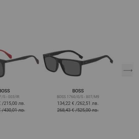
BOSS
BOSS
/S - 003/IR
BOSS 1760/G/S - 807/M9
BOS
€
/
215,00 лв.
134,22 €
/
262,51 лв.
157
€
/
430,01 лв.
268,43 €
/
525,00 лв.
315