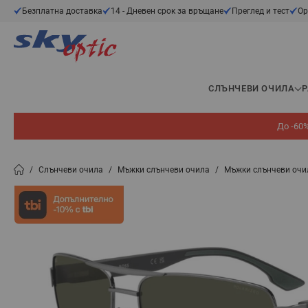
Прескачане към съдържанието
Безплатна доставка
14 - Дневен срок за връщане
Преглед и тест
Ор
СЛЪНЧЕВИ ОЧИЛА
До -60%
/
Слънчеви очила
/
Мъжки слънчеви очила
/
Мъжки слънчеви очи