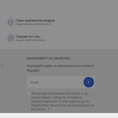
Само оригинални модели
гарантирана автентичност
Свържи се с нас
задай своите въпроси
АБОНАМЕНТ ЗА БЮЛЕТИН
т.1
Научавай първи за промоции и отстъпки в
Skyoptic
Имейл адрес
Желая да получавам бюлетин и се
съгласявам с
общите условия
и
предоставените от мен данни да се
обработват за целите на изпращане на
бюлетин.