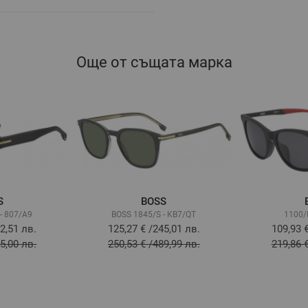
Още от същата марка
S
BOSS
- 807/A9
BOSS 1845/S - KB7/QT
1100/F
2,51 лв.
125,27 €
/
245,01 лв.
109,93 
5,00 лв.
250,53 €
/
489,99 лв.
219,86 