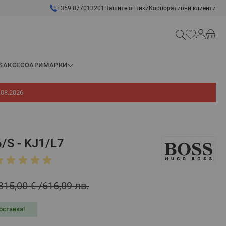
+359 877013201
Нашите оптики
Корпоративни клиенти
Търсене
S
АКСЕСОАРИ
МАРКИ
.08.2026
/S - KJ1/L7
315,00 €
616,09 лв.
оставка!