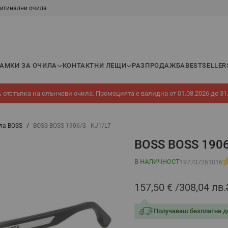
игинални очила
РАМКИ ЗА ОЧИЛА
КОНТАКТНИ ЛЕЩИ
РАЗПРОДАЖБА
BESTSELLER
 отстъпка на слънчеви очила. Промоцията е валидна от 01.08.2026 до 31
ла BOSS
/
BOSS BOSS 1906/S - KJ1/L7
BOSS BOSS 1906
В НАЛИЧНОСТ
197737261016
157,50 €
308,04 лв.
Получаваш безплатна д