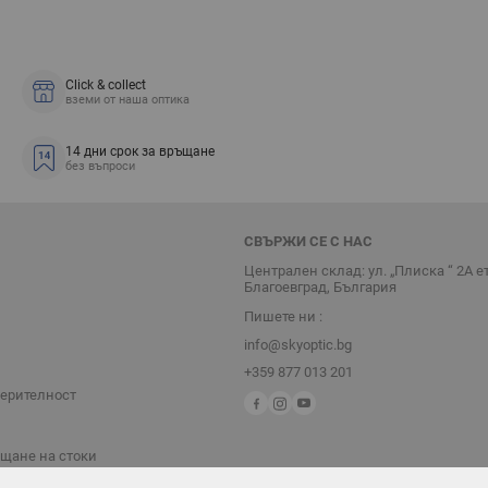
Click & collect
вземи от наша оптика
14 дни срок за връщане
без въпроси
СВЪРЖИ СЕ С НАС
Централен склад: ул. „Плиска “ 2А е
Благоевград, България
Пишете ни :
info@skyoptic.bg
+359 877 013 201
верителност
ъщане на стоки