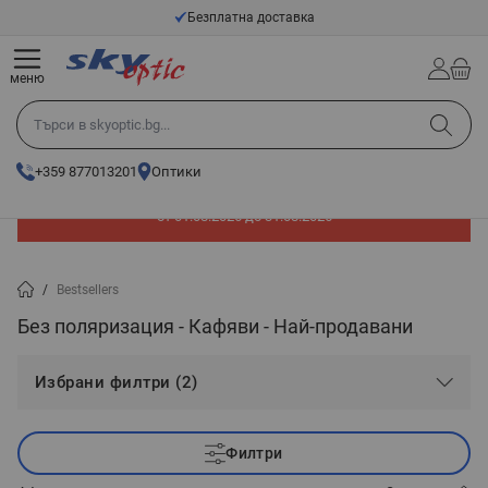
Прескачане към съдържанието
Безплатна доставка
меню
Търси в skyoptic.bg...
+359 877013201
Оптики
До -60% отстъпка на слънчеви очила. Промоцията е валидна
от 01.08.2026 до 31.08.2026
/
Bestsellers
Без поляризация - Кафяви - Най-продавани
Избрани филтри (2)
Филтри