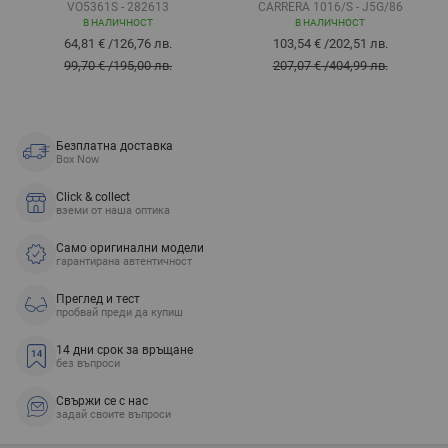
VO5361S - 282613
CARRERA 1016/S - J5G/86
В НАЛИЧНОСТ
В НАЛИЧНОСТ
64,81 €
/
126,76 лв.
103,54 €
/
202,51 лв.
99,70 €
/
195,00 лв.
207,07 €
/
404,99 лв.
Безплатна доставка
Box Now
Click & collect
вземи от наша оптика
Само оригинални модели
гарантирана автентичност
Преглед и тест
пробвай преди да купиш
14 дни срок за връщане
без въпроси
Свържи се с нас
задай своите въпроси