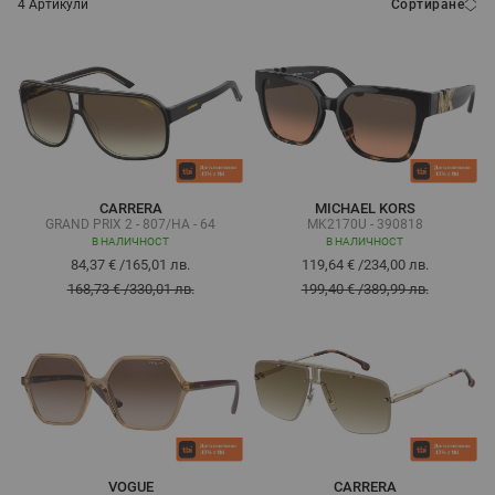
4
Артикули
Сортиране
CARRERA
MICHAEL KORS
GRAND PRIX 2 - 807/HA - 64
MK2170U - 390818
В НАЛИЧНОСТ
В НАЛИЧНОСТ
84,37 €
/
165,01 лв.
119,64 €
/
234,00 лв.
168,73 €
/
330,01 лв.
199,40 €
/
389,99 лв.
VOGUE
CARRERA