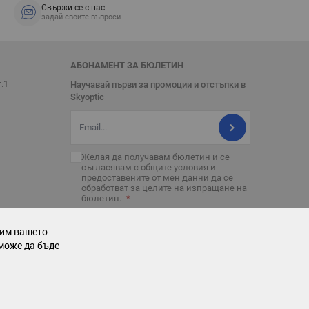
Свържи се с нас
задай своите въпроси
АБОНАМЕНТ ЗА БЮЛЕТИН
т.1
Научавай първи за промоции и отстъпки в
Skyoptic
Имейл адрес
Желая да получавам бюлетин и се
съгласявам с
общите условия
и
предоставените от мен данни да се
обработват за целите на изпращане на
бюлетин.
рим вашето
може да бъде