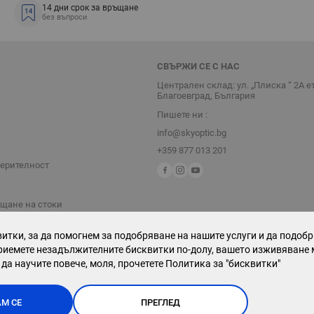
14 дни срок за връщане
без въпроси
СВЪРЖИ СЕ С НАС
Централен склад: ул. „Плиска “ 2А е
Благоевград, България
Пишете ни :
info@skyoptic.bg
+359 877 013 201
верителност
ъщане на стоки
итки, за да помогнем за подобряване на нашите услуги и да подоб
риемете незадължителните бисквитки по-долу, вашето изживяване 
 да научите повече, моля, прочетете
Политика за "бисквитки"
М СЕ
ПРЕГЛЕД