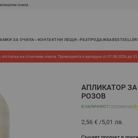
игинални очила
РАМКИ ЗА ОЧИЛА
КОНТАКТНИ ЛЕЩИ
РАЗПРОДАЖБА
BESTSELLER
 отстъпка на слънчеви очила. Промоцията е валидна от 01.08.2026 до 31
АПЛИКАТОР ЗА
РОЗОВ
В НАЛИЧНОСТ
12222999142
2,56 €
5,01 лв.
Същият продукт в други