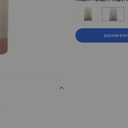
ДОБАВИ В К
?