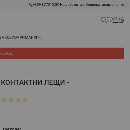
+359 877013201
Нашите оптики
Корпоративни клиенти
Търсене
S
АКСЕСОАРИ
МАРКИ
.08.2026
 КОНТАКТНИ ЛЕЩИ -
 цветове: