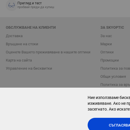
Преглед и тест
пробвай преди да купиш
ОБСЛУЖВАНЕ НА КЛИЕНТИ
ЗА SKYOPTIC
Доставка
За нас
Връщане на стоки
Марки
Oценете Вашето преживяване в нашите оптики
Оптики
Карта на сайта
Промоции
Управление на бисквитки
Политика за по
Общи условия
Политика за вр
Блог
Ние използваме бискв
Контакти
изживяване. Ако не п
засегнато. Ако искате
СЪГЛАСЯВА