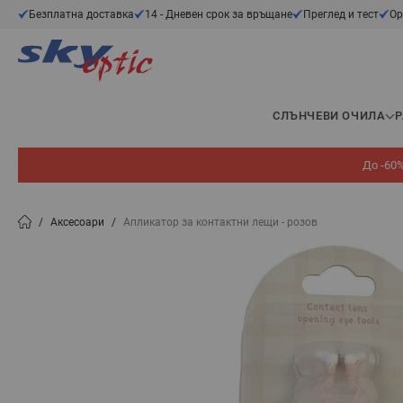
Прескачане към съдържанието
Безплатна доставка
14 - Дневен срок за връщане
Преглед и тест
Ор
СЛЪНЧЕВИ ОЧИЛА
До -60%
/
Аксесоари
/
Апликатор за контактни лещи - розов